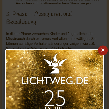
Anzeichen von posttraumatischem Stress zeigen.
3. Phase – Ausagieren und
Bewältigung
In dieser Phase versuchen Kinder und Jugendliche, den
Missbrauch durch extremes Verhalten zu bewältigen. Sie
können auffällige Verhaltensänderungen zeigen, wie z.B.
Wutausbrüche, Wegrennen, Alkohol- oder
×
Drogenmissbrauch, oder riskantes sexuelles Verhalten.
Diese Reaktionen sind oft ein Versuch, mit den
überwältigenden Gefühlen umzugehen oder die Kontrolle
über ihren Körper zurückzuerlangen.
Kleine Kinder
: Sie können aggressiver werden oder
häufiger körperliche Auseinandersetzungen mit anderen
Kindern oder Erwachsenen haben. Auch unerklärliche
Angst vor bestimmten Personen oder Orten ist typisch.
Ältere Kinder/Teenager
: In dieser Phase suchen
Jugendliche oft nach Wegen, sich selbst zu betäuben.
Sie können in sexuellem Verhalten „erwachsen“ wirken,
Drogen oder Alkohol missbrauchen oder kriminelle
Aktivitäten in Betracht ziehen, um das Gefühl der